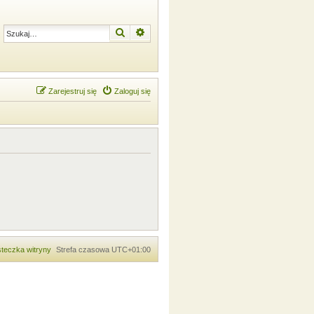
Szukaj
Wyszukiwanie zaawansowane
Zarejestruj się
Zaloguj się
teczka witryny
Strefa czasowa
UTC+01:00