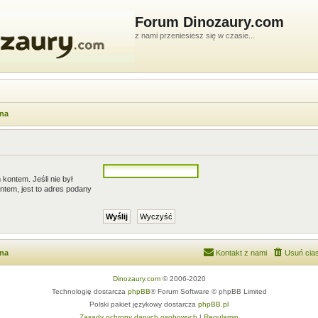
Forum Dinozaury.com
z nami przeniesiesz się w czasie...
wna
kontem. Jeśli nie był
ntem, jest to adres podany
wna
Kontakt z nami
Usuń cias
Dinozaury.com
© 2006-2020
Technologię dostarcza
phpBB
® Forum Software © phpBB Limited
Polski pakiet językowy dostarcza
phpBB.pl
Zasady ochrony danych osobowych
|
Regulamin