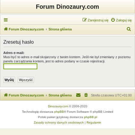
Forum Dinozaury.com
Zarejestruj się
Zaloguj się
S
Forum Dinozaury.com
Strona główna
z
Zresetuj hasło
u
k
Adres e-mail:
Musi być to adres e-mail skojarzony z twoim kontem. Jeśli nie był zmieniany z poziomu
a
panelu zarządzania kontem, jest to adres podany w czasie rejestracji.
j
Forum Dinozaury.com
Strona główna
Strefa czasowa
UTC+01:00
Dinozaury.com
© 2006-2020
Technologię dostarcza
phpBB
® Forum Software © phpBB Limited
Polski pakiet językowy dostarcza
phpBB.pl
Zasady ochrony danych osobowych
|
Regulamin