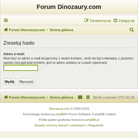
Forum Dinozaury.com
Zarejestruj się
Zaloguj się
S
Forum Dinozaury.com
Strona główna
z
Zresetuj hasło
u
k
Adres e-mail:
Musi być to adres e-mail skojarzony z twoim kontem. Jeśli nie był zmieniany z poziomu
a
panelu zarządzania kontem, jest to adres podany w czasie rejestracji.
j
Forum Dinozaury.com
Strona główna
Strefa czasowa
UTC+01:00
Dinozaury.com
© 2006-2020
Technologię dostarcza
phpBB
® Forum Software © phpBB Limited
Polski pakiet językowy dostarcza
phpBB.pl
Zasady ochrony danych osobowych
|
Regulamin